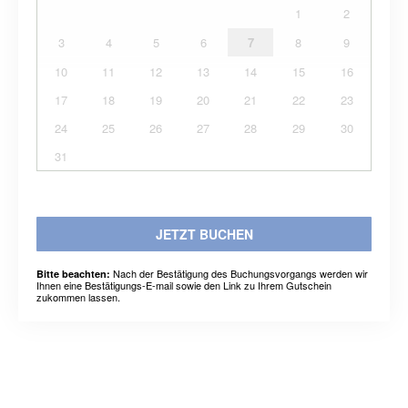
1
2
3
4
5
6
7
8
9
10
11
12
13
14
15
16
17
18
19
20
21
22
23
24
25
26
27
28
29
30
31
JETZT BUCHEN
Nach der Bestätigung des Buchungsvorgangs werden wir
Bitte beachten:
Ihnen eine Bestätigungs-E-mail sowie den Link zu Ihrem Gutschein
zukommen lassen.